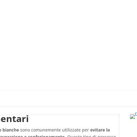
entari
e bianche
sono comunemente utilizzate per
evitare la
 lavorazione e confezionamento
. Questo tipo di processo