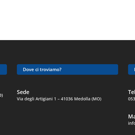
Contattaci
Dove ci troviamo?
Sede
Te
O)
Via degli Artigiani 1 – 41036 Medolla (MO)
053
Ma
in