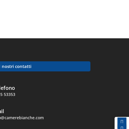
I nostri contatti
lefono
5 53353
il
fo@camerebianche.com

