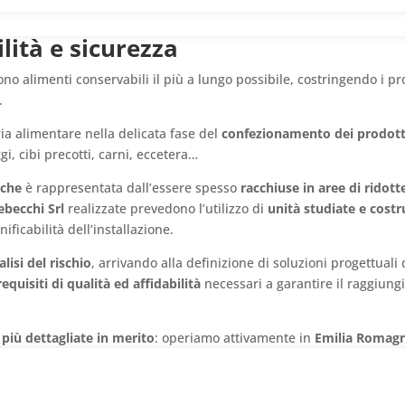
ilità e sicurezza
no alimenti conservabili il più a lungo possibile, costringendo i pr
.
a alimentare nella delicata fase del
confezionamento
dei prodott
gi, cibi precotti, carni, eccetera…
nche
è rappresentata dall’essere spesso
racchiuse in aree di ridot
ebecchi
Srl
realizzate prevedono l’utilizzo di
unità studiate e costr
ificabilità dell’installazione.
lisi del rischio
, arrivando alla definizione di soluzioni progettuali
requisiti di qualit
à
ed affidabilità
necessari a garantire il raggiungi
 più dettagliate in merito
: operiamo attivamente in
Emilia Romagn