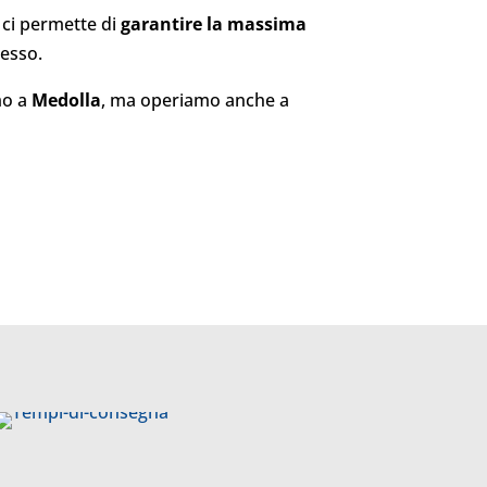
, ci permette di
garantire la massima
tesso.
amo a
Medolla
, ma operiamo anche a