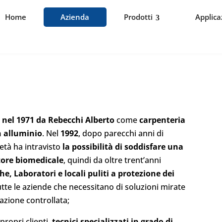
Home
Azienda
Prodotti
Applica
a nel 1971 da Rebecchi Alberto
come
carpenteria
n alluminio
. Nel
1992
, dopo parecchi anni di
età ha intravisto
la possibilità di soddisfare una
tore biomedicale
, quindi da oltre trent’anni
he, Laboratori e locali puliti a protezione dei
utte le aziende che necessitano di soluzioni mirate
azione controllata;
propri clienti,
tecnici specializzati in grado di