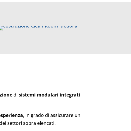
nzione
di
sistemi modulari integrati
 esperienza
, in grado di assicurare un
ei settori sopra elencati.